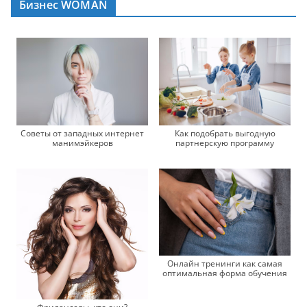
Бизнес WOMAN
Советы от западных интернет
Как подобрать выгодную
манимэйкеров
партнерскую программу
Онлайн тренинги как самая
оптимальная форма обучения