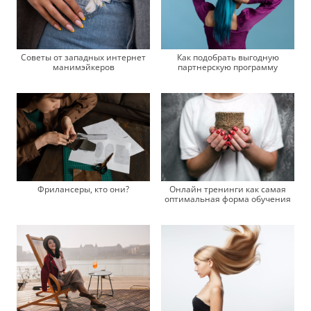
Советы от западных интернет
Как подобрать выгодную
манимэйкеров
партнерскую программу
Фрилансеры, кто они?
Онлайн тренинги как самая
оптимальная форма обучения