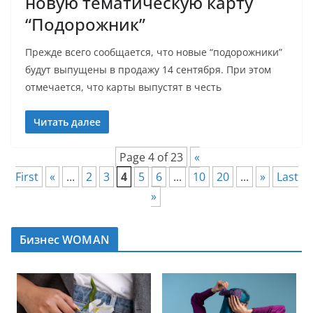
новую тематическую карту
“Подорожник”
Прежде всего сообщается, что новые “подорожники”
будут выпущены в продажу 14 сентября. При этом
отмечается, что карты выпустят в честь
Читать далее
Page 4 of 23
«
First
«
...
2
3
4
5
6
...
10
20
...
»
Last
»
Бизнес WOMAN