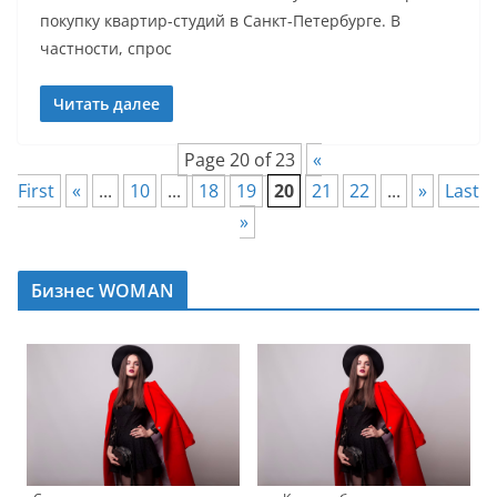
покупку квартир-студий в Санкт-Петербурге. В
частности, спрос
Читать далее
Page 20 of 23
«
First
«
...
10
...
18
19
20
21
22
...
»
Last
»
Бизнес WOMAN