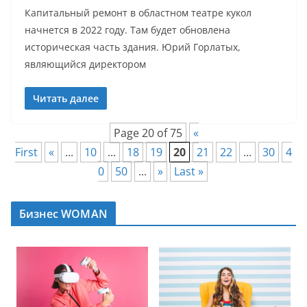
Капитальный ремонт в областном театре кукол
начнется в 2022 году. Там будет обновлена
историческая часть здания. Юрий Горлатых,
являющийся директором
Читать далее
Page 20 of 75
«
First
«
...
10
...
18
19
20
21
22
...
30
4
0
50
...
»
Last »
Бизнес WOMAN