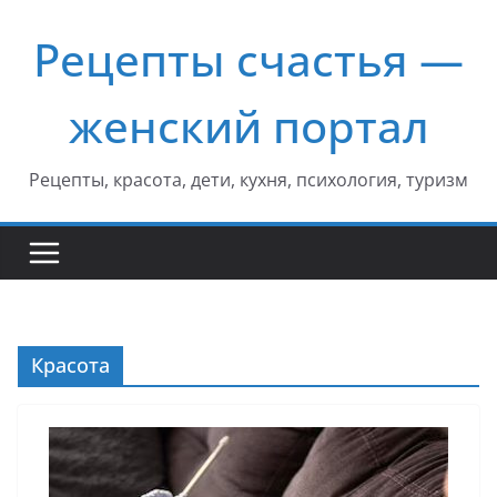
Перейти
Рецепты счастья —
к
содержимому
женский портал
Рецепты, красота, дети, кухня, психология, туризм
Красота