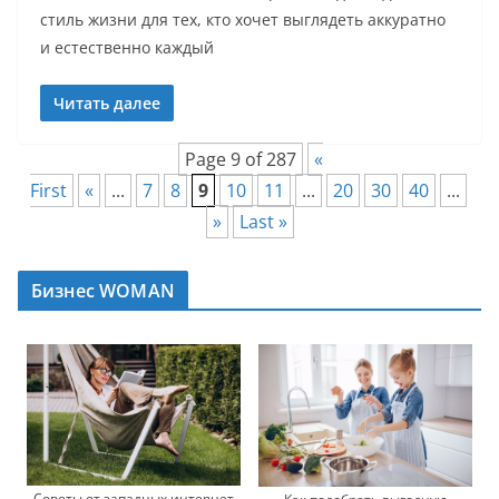
стиль жизни для тех, кто хочет выглядеть аккуратно
и естественно каждый
Читать далее
Page 9 of 287
«
First
«
...
7
8
9
10
11
...
20
30
40
...
»
Last »
Бизнес WOMAN
Советы от западных интернет