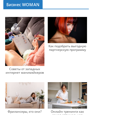
Бизнес WOMAN
Как подобрать выгодную
партнерскую программу
Советы от западных
интернет манимэйкеров
Онлайн тренинги как
Фрилансеры, кто они?