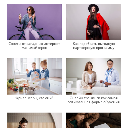
Советы от западных интернет
Как подобрать выгодную
манимэйкеров
партнерскую программу
Онлайн тренинги как самая
Фрилансеры, кто они?
оптимальная форма обучения