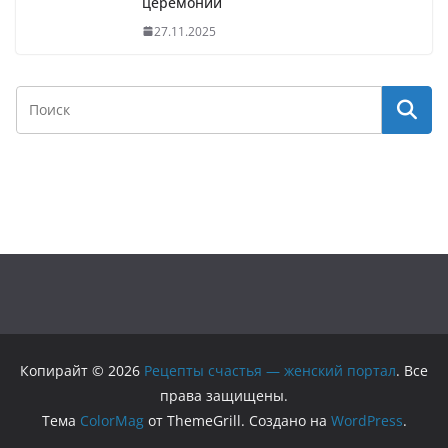
церемонии
27.11.2025
Копирайт © 2026
Рецепты счастья — женский портал
. Все
права защищены.
Тема
ColorMag
от ThemeGrill. Создано на
WordPress
.