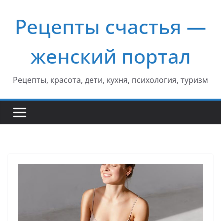
Перейти
Рецепты счастья —
к
содержимому
женский портал
Рецепты, красота, дети, кухня, психология, туризм