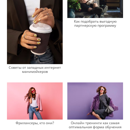
Как подобрать выгодную
партнерскую программу
Советы от западных интернет
манимэйкеров
Фрилансеры, кто они?
Онлайн тренинги как самая
оптимальная форма обучения