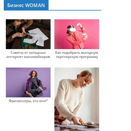
Бизнес WOMAN
Советы от западных
Как подобрать выгодную
интернет манимэйкеров
партнерскую программу
Фрилансеры, кто они?