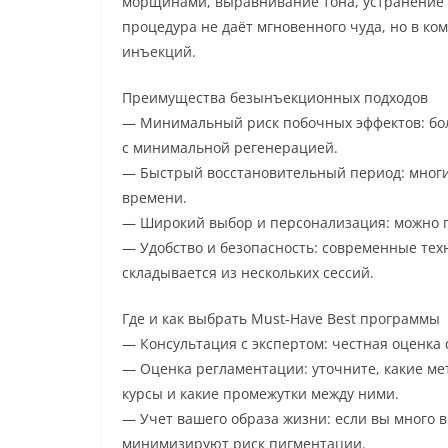
морщинами, выравнивание тона, устранение о
процедура не даёт мгновенного чуда, но в к
инъекций.
Преимущества безынъекционных подходов
— Минимальный риск побочных эффектов: бол
с минимальной регенерацией.
— Быстрый восстановительный период: многи
времени.
— Широкий выбор и персонализация: можно п
— Удобство и безопасность: современные тех
складывается из нескольких сессий.
Где и как выбрать Must-Have Best программы
— Консультация с экспертом: честная оценка
— Оценка регламентации: уточните, какие мет
курсы и какие промежутки между ними.
— Учет вашего образа жизни: если вы много 
минимизируют риск пигментации.