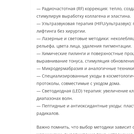
— Радиочастотная (RF) коррекция: тепло, со
стимулируя выработку коллагена и эластина.
— Ультразвуковая терапия (HIFU/ультразвук): 
лифтинга без хирургии.
— Лазерные и световые методики: неколебля
рельефа, цвета лица, удаления пигментации.
— Химические пилинги и поверхностные проц
выравнивание тонуса, стимуляция обновления
— Микродермабразия и аналогичные техники:
— Специализированные уходы в косметологич
протоколы, совместимые с уходом дома.
— Светодиодная (LED) терапия: увеличение кл
диапазонах волн.
— Пептидные и антиоксидантные уходы: плас
радикалов.
Важно помнить, что выбор методики зависит о