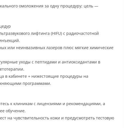
кального омоложения за одну процедуру; цель —
цедур
льтразвукового лифтинга (HIFU) с радиочастотной
 инъекций.
рных или неинвазивных лазеров плюс мягкие химические
гулярные уходы с пептидами и антиоксидантами в
етотерапии.
ца в кабинете + нижестоящие процедуры на
ажняющими программами.
тесь к клиникам с лицензиями и рекомендациями, а
ее обучение.
ест на чувствительность кожи и предусмотреть тестовую