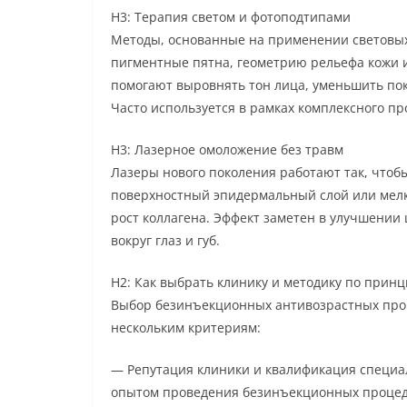
H3: Терапия светом и фотоподтипами
Методы, основанные на применении световых
пигментные пятна, геометрию рельефа кожи 
помогают выровнять тон лица, уменьшить пок
Часто используется в рамках комплексного п
H3: Лазерное омоложение без травм
Лазеры нового поколения работают так, чтоб
поверхностный эпидермальный слой или мелк
рост коллагена. Эффект заметен в улучшени
вокруг глаз и губ.
H2: Как выбрать клинику и методику по принци
Выбор безинъекционных антивозрастных проц
нескольким критериям:
— Репутация клиники и квалификация специа
опытом проведения безинъекционных процед