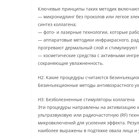
Ключевые принципы таких методик включают
— микронидлинг без проколов или легкое эле
синтез коллагена;
— фото- и лазерные технологии, которые рабо
— аппаратовые методики инфракрасного, ради
прогревают дермальный слой и стимулируют 
— косметические средства с активными ингр
сохраняющие увлажненность.
H2: Какие процедуры считаются безинъекцио
Безинъекционные методы антивозрастного ухо
H3: Безболезненные стимуляторы коллагена
Эти процедуры направлены на активизацию ко
ультразвуковую или радиочастотную (RF) техн
микровключений для усиления эффекта. Резул
наиболее выражены в подтяжке овала лица и 