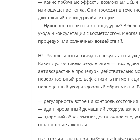
— Какие побочные эффекты возможны? Обычно
или ощущение тепла. Они проходят в течение 
длительный период реабилитации.
— Нужно ли готовиться к процедурам? В боль
ухода и консультации с косметологом. Иногд
процедур или солнечных воздействий.
H2: Реалистичный взгляд на результаты и уход
Ключ к устойчивым результатам — последова
антивозрастные процедуры действительно мог
поверхностьный рельеф, снизить пигментацию
полноценный уход и здоровый образ жизни. 
— регулярность встреч и контроль состояния 
— адаптированный домашний уход: увлажнение
— здоровый образ жизни: достаточное сне, ум
ограничение алкоголя.
H2: Что учитывать при выборе Exclusive Best-