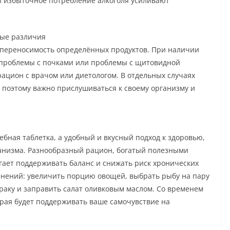
 избыточное потребление алкоголя усиливают
ые различия
епереносимость определённых продуктов. При наличии
, проблемы с почками или проблемы с щитовидной
рацион с врачом или диетологом. В отдельных случаях
 поэтому важно прислушиваться к своему организму и
бная таблетка, а удобный и вкусный подход к здоровью,
анизма. Разнообразный рацион, богатый полезными
гает поддерживать баланс и снижать риск хронических
енений: увеличить порцию овощей, выбрать рыбу на пару
траку и заправить салат оливковым маслом. Со временем
орая будет поддерживать ваше самочувствие на