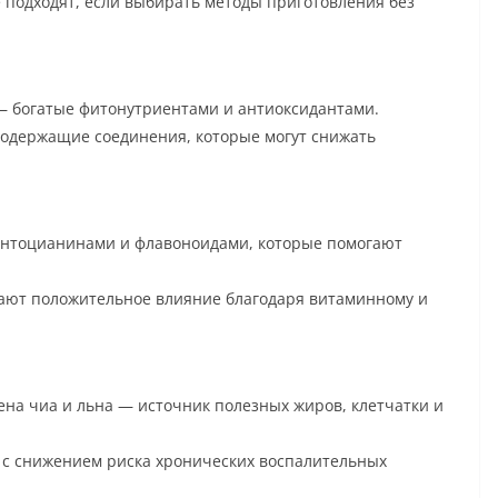
 подходят, если выбирать методы приготовления без
— богатые фитонутриентами и антиоксидантами.
содержащие соединения, которые могут снижать
 антоцианинами и флавоноидами, которые помогают
вают положительное влияние благодаря витаминному и
ена чиа и льна — источник полезных жиров, клетчатки и
 с снижением риска хронических воспалительных