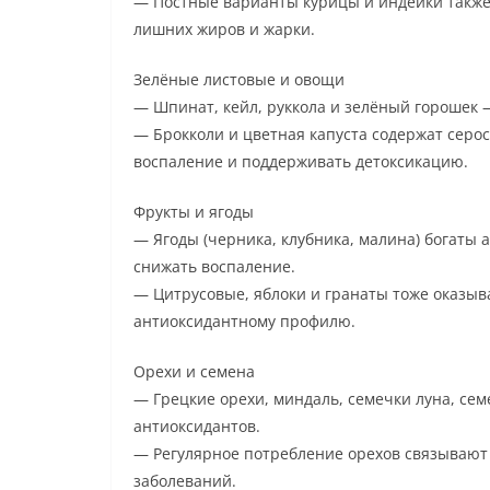
— Постные варианты курицы и индейки также
лишних жиров и жарки.
Зелёные листовые и овощи
— Шпинат, кейл, руккола и зелёный горошек 
— Брокколи и цветная капуста содержат серо
воспаление и поддерживать детоксикацию.
Фрукты и ягоды
— Ягоды (черника, клубника, малина) богаты
снижать воспаление.
— Цитрусовые, яблоки и гранаты тоже оказы
антиоксидантному профилю.
Орехи и семена
— Грецкие орехи, миндаль, семечки луна, сем
антиоксидантов.
— Регулярное потребление орехов связывают
заболеваний.