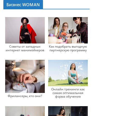
Бизнес WOMAN
Советы от западных
Как подобрать выгодную
интернет манимэйкеров
партнерскую программу
Онлайн тренинги как
самая оптимальная
Фрилансеры, кто они?
форма обучения