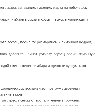
его жира: запекание, тушение, жарка на небольшом
карри, имбирь в смузи и соусы, чеснок в маринады и
жьте лосось, посыпьте розмарином и лимонной цедрой,
иноа, добавьте шпинат, рукколу, огурец, орехи, лимонную
водой смесь свежего имбиря и щепотки куркумы, по
к хроническому воспалению, поэтому умеренная
питание важны.
нятия стресса снижают воспалительные гормоны.