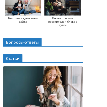
Быстрая индексация
Первая тысяча
сайта
посетителей блога в
сутки
Вопросы-ответы
Статьи