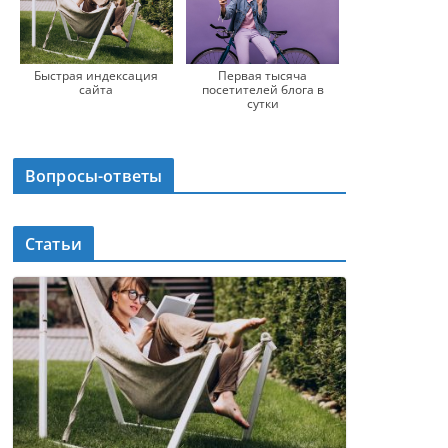
Первая тысяча
Быстрая индексация
посетителей блога в
сайта
сутки
Вопросы-ответы
Статьи