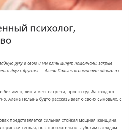
енный психолог,
во
хладную руку в свою и мы пять минут помолчали, закрыв
нется друг с другом» — Алена Полынь вспоминает одного из
о без имен, лиц и мест встречи, просто судьба каждого —
тно. Алена Полынь будто рассказывает о своих сыновьях, с
овах представляется сильная стойкая мощная женщина,
атерински теплая, но с пронзительно глубоким взглядом