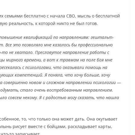
х семьями бесплатно с начала СВО, мысль о бесплатной
вую реальность, к которой никто не был готов.
, повышение квалификаций по направлениям: гештальт-
. Все это позволяло мне казалось бы профессионально
о-то не хватало. Пресловутое направление работы с
цы мирного времени, а вот к травмам на поле боя мне
ресекалась с психологами, что оказывали помощь на
ующих компетенций. Я поняла, что хочу больше, хочу
ь на совершенно новом и сложном направлении психологии —
и подумать, стало очень востребованным направлением.
о совсем некому. Я с радостью могу сказать, что нашла
бенное, то, что только она может дать. Она окутывает
лынь рисует вместе с бойцами, раскладывает карты,
 что-то записывает.