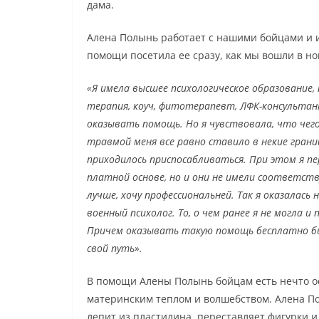
дама.
Алена Полынь работает с нашими бойцами и и
помощи посетила ее сразу, как мы вошли в но
«Я имела высшее психологическое образование
терапия, коуч, фитотерапевт, ЛФК-консультант
оказывать помощь. Но я чувствовала, что чег
травмой меня все равно ставило в некие грани
приходилось приспосабливаться. При этом я пе
платной основе, но и они не имели соответств
лучше, хочу профессиональней. Так я оказалас
военный психолог. То, о чем ранее я не могла 
Причем оказывать такую помощь бесплатно был
свой путь».
В помощи Алены Полынь бойцам есть нечто осо
материнским теплом и волшебством. Алена По
лепит из пластилина, переставляет фигурки и