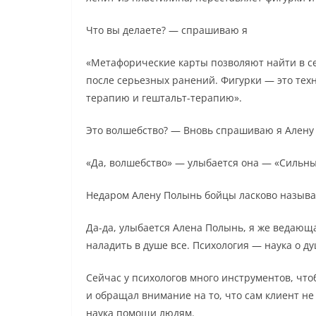
Что вы делаете? — спрашиваю я
«Метафорические карты позволяют найти в се
после серьезных ранений. Фигурки — это техн
терапию и гештальт-терапию».
Это волшебство? — Вновь спрашиваю я Алену
«Да, волшебство» — улыбается она — «Сильны
Недаром Алену Полынь бойцы ласково назыв
Да-да, улыбается Алена Полынь, я же ведающа
наладить в душе все. Психология — наука о душ
Сейчас у психологов много инструментов, чт
и обращал внимание на то, что сам клиент не
наука помощи людям.