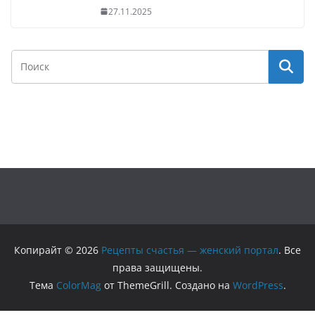
27.11.2025
Копирайт © 2026
Рецепты счастья — женский портал
. Все
права защищены.
Тема
ColorMag
от ThemeGrill. Создано на
WordPress
.