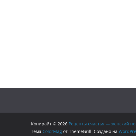
Копирайт © 2026
Рецепты счастья — женский по
Тема
ColorMag
от ThemeGrill. Создано на
WordPre