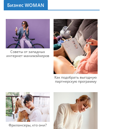
Бизнес WOMAN
Советы от западных
интернет манимэйкеров
Как подобрать выгодную
партнерскую программу
Фрилансеры, кто они?