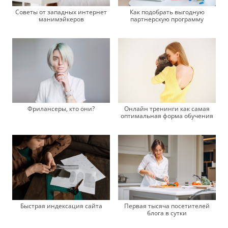
Советы от западных интернет
Как подобрать выгодную
манимэйкеров
партнерскую программу
Фрилансеры, кто они?
Онлайн тренинги как самая
оптимальная форма обучения
Первая тысяча посетителей
Быстрая индексация сайта
блога в сутки