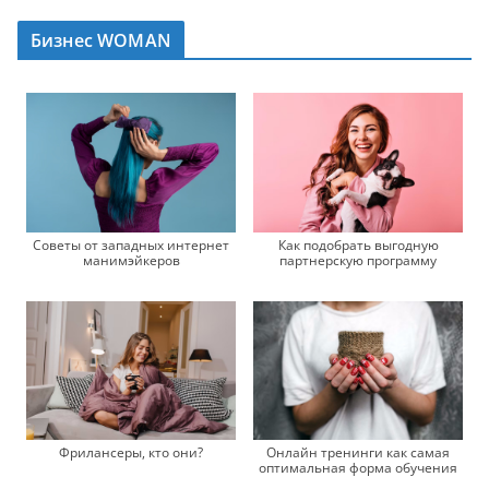
Бизнес WOMAN
Советы от западных интернет
Как подобрать выгодную
манимэйкеров
партнерскую программу
Фрилансеры, кто они?
Онлайн тренинги как самая
оптимальная форма обучения